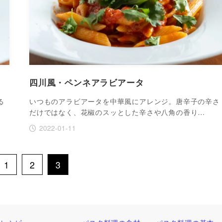
四川風・ペンネアラビアータ
る
いつものアラビアータを中華風にアレンジ。唐辛子の辛さ
だけではなく、花椒のスッとした辛さや八角の香り…
2022-01-11
1
2
3