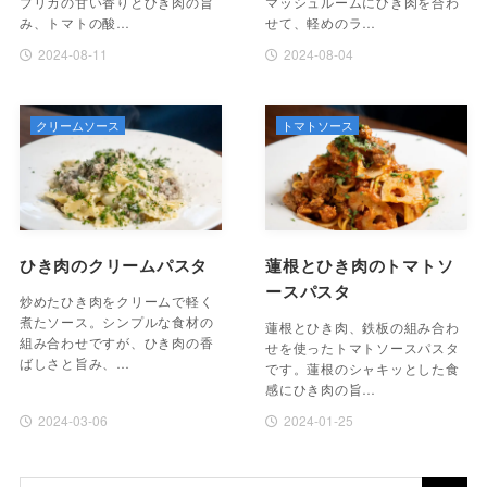
プリカの甘い香りとひき肉の旨
マッシュルームにひき肉を合わ
み、トマトの酸…
せて、軽めのラ…
2024-08-11
2024-08-04
クリームソース
トマトソース
ひき肉のクリームパスタ
蓮根とひき肉のトマトソ
ースパスタ
炒めたひき肉をクリームで軽く
煮たソース。シンプルな食材の
蓮根とひき肉、鉄板の組み合わ
組み合わせですが、ひき肉の香
せを使ったトマトソースパスタ
ばしさと旨み、…
です。蓮根のシャキッとした食
感にひき肉の旨…
2024-03-06
2024-01-25