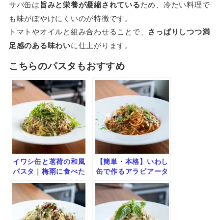
サバ缶は
旨みと栄養が凝縮されている
ため、冷たい料理で
も味がぼやけにくいのが特徴です。
トマトやオイルと組み合わせることで、
さっぱりしつつ満
足感のある味わい
に仕上がります。
こちらのパスタもおすすめ
イワシ缶と茗荷の和風
【簡単・本格】いわし
パスタ｜梅雨に食べた
缶で作るアラビアータ
い爽やかレシピ
｜旨みたっぷりピリ辛
トマトパスタ