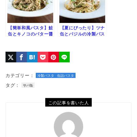
【簡単和風パスタ】鮭
【夏にぴったり】ツナ
缶とキノコのバター醤
缶とバジルの冷製パス
油パスタ｜缶詰で手軽
タ｜爽やかレモン仕立
に旨みたっぷり
て
カテゴリー：
冷製パスタ
缶詰パスタ
タグ：
サバ缶
この記事を書いた人