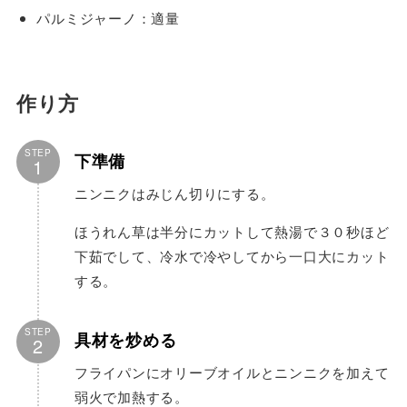
パルミジャーノ：適量
作り方
STEP
下準備
1
ニンニクはみじん切りにする。
ほうれん草は半分にカットして熱湯で３０秒ほど
下茹でして、冷水で冷やしてから一口大にカット
する。
STEP
具材を炒める
2
フライパンにオリーブオイルとニンニクを加えて
弱火で加熱する。