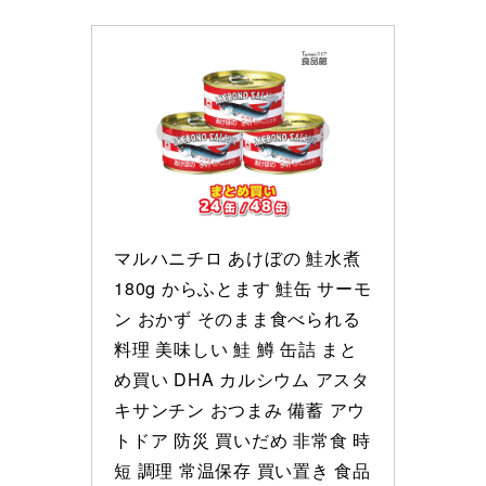
マルハニチロ あけぼの 鮭水煮 
180g からふとます 鮭缶 サーモ
ン おかず そのまま食べられる 
料理 美味しい 鮭 鱒 缶詰 まと
め買い DHA カルシウム アスタ
キサンチン おつまみ 備蓄 アウ
トドア 防災 買いだめ 非常食 時
短 調理 常温保存 買い置き 食品