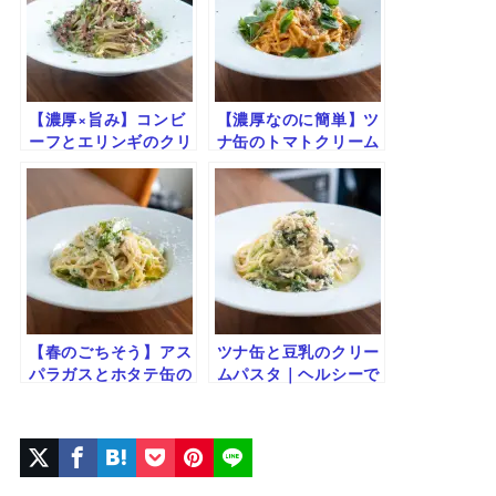
【濃厚×旨み】コンビ
【濃厚なのに簡単】ツ
ーフとエリンギのクリ
ナ缶のトマトクリーム
ームパスタ｜簡単コク
パスタ｜定番ソースで
旨レシピ
失敗なし
【春のごちそう】アス
ツナ缶と豆乳のクリー
パラガスとホタテ缶の
ムパスタ｜ヘルシーで
クリームパスタ｜簡単
優しい味わいの時短レ
リッチな一皿
シピ