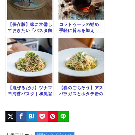
【保存版】家に常備し
コラトゥーラの勧め｜
ておきたい「パスタ向
手軽に旨みを加え
け缶詰」9選
る“イタリアの魚醤”
【混ぜるだけ】ツナマ
【春のごちそう】アス
ヨ海苔パスタ｜和風旨
パラガスとホタテ缶の
みの爆弾レシピ
クリームパスタ｜簡単
リッチな一皿
カテゴリー：
和風パスタ
缶詰パスタ