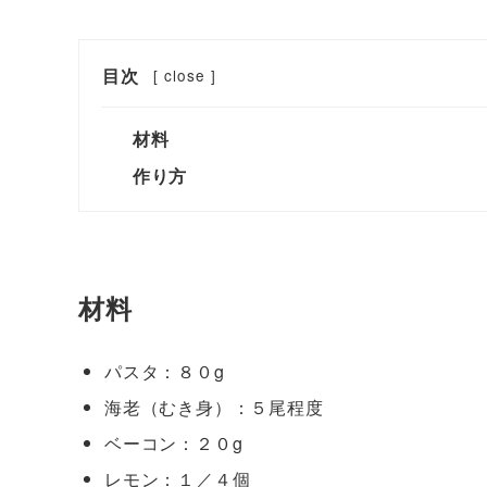
目次
[
close
]
材料
作り方
材料
パスタ：８０g
海老（むき身）：５尾程度
ベーコン：２０g
レモン：１／４個