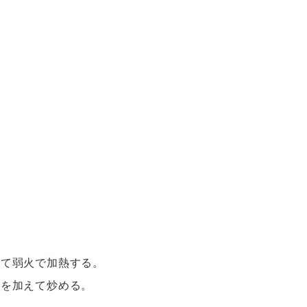
。
えて弱火で加熱する。
老
を加えて炒める。