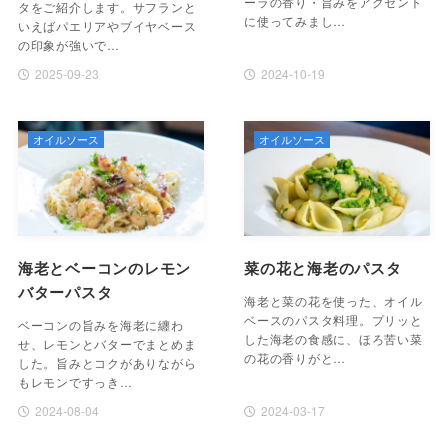
ーラの香り・旨みをアクセント
タをご紹介します。サフランと
に使ってみまし…
いえばパエリアやブイヤベース
の印象が強いで…
2025-09-23
2024-10-19
オイルソース
オイルソース
海老とベーコンのレモン
菜の花と海老のパスタ
バターパスタ
海老と菜の花を使った、オイル
ベースのパスタ料理。プリッと
ベーコンの旨みを海老に纏わ
した海老の食感に、ほろ苦い菜
せ、レモンとバターでまとめま
の花の香りがと…
した。旨みとコクがありながら
もレモンですっき…
2024-08-04
2024-03-17