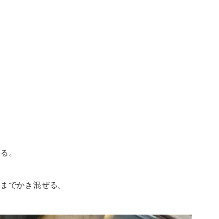
する。
るまでかき混ぜる。
。