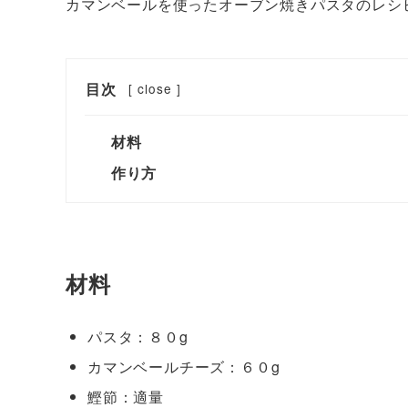
カマンベールを使ったオーブン焼きパスタのレシ
目次
[
close
]
材料
作り方
材料
パスタ：８０g
カマンベールチーズ：６０g
鰹節：適量