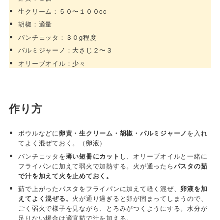
生クリーム：５０〜１００cc
胡椒：適量
パンチェッタ：３０g程度
パルミジャーノ：大さじ２〜３
オリーブオイル：少々
作り方
ボウルなどに
卵黄・生クリーム・胡椒・パルミジャーノ
を入れ
てよく混ぜておく。（卵液）
パンチェッタを
薄い短冊にカット
し、オリーブオイルと一緒に
フライパンに加えて弱火で加熱する。火が通ったら
パスタの茹
で汁を加えて火を止めておく。
茹で上がったパスタをフライパンに加えて軽く混ぜ、
卵液を加
えてよく混ぜる。
火が通り過ぎると卵が固まってしまうので、
ごく弱火で様子を見ながら、とろみがつくようにする。水分が
足りない場合は適宜茹で汁を加える。