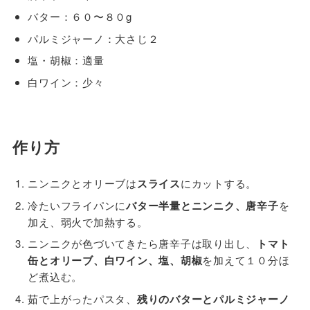
バター：６０〜８０g
パルミジャーノ：大さじ２
塩・胡椒：適量
白ワイン：少々
作り方
ニンニクとオリーブは
スライス
にカットする。
冷たいフライパンに
バター半量とニンニク、唐辛子
を
加え、弱火で加熱する。
ニンニクが色づいてきたら唐辛子は取り出し、
トマト
缶とオリーブ、白ワイン、塩、胡椒
を加えて１０分ほ
ど煮込む。
茹で上がったパスタ、
残りのバターとパルミジャーノ