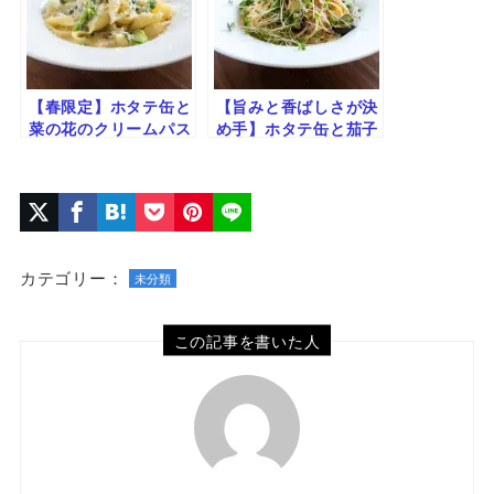
【春限定】ホタテ缶と
【旨みと香ばしさが決
菜の花のクリームパス
め手】ホタテ缶と茄子
タ｜ほろ苦＆コク旨の
の和風ペペロンチーノ
絶品レシピ
カテゴリー：
未分類
この記事を書いた人