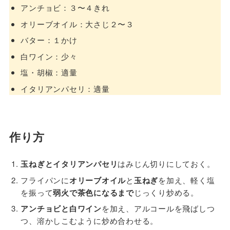
アンチョビ：３〜４きれ
オリーブオイル：大さじ２〜３
バター：１かけ
白ワイン：少々
塩・胡椒：適量
イタリアンパセリ：適量
作り方
玉ねぎとイタリアンパセリ
はみじん切りにしておく。
フライパンに
オリーブオイル
と
玉ねぎ
を加え、軽く塩
を振って
弱火で茶色になるまで
じっくり炒める。
アンチョビと白ワイン
を加え、アルコールを飛ばしつ
つ、溶かしこむように炒め合わせる。