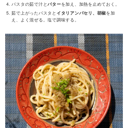
パスタの茹で汁と
バター
を加え、加熱を止めておく。
茹で上がったパスタと
イタリアンパセリ、胡椒
を加
え、よく混ぜる。塩で調味する。