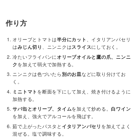
作り方
オリーブとトマトは
半分にカット
、イタリアンパセリ
は
みじん切り
、ニンニクは
スライス
にしておく。
冷たいフライパンに
オリーブオイルと鷹の爪、ニンニ
ク
を加えて弱火で加熱する。
ニンニクは色づいたら
別のお皿
などに取り分けてお
く。
ミニトマト
を断面を下にして加え、焼き付けるように
加熱する。
サバ缶とオリーブ、タイム
を加えて炒める。
白ワイン
を加え、強火でアルコールを飛ばす。
茹で上がったパスタと
イタリアンパセリ
を加えてよく
混ぜる。塩で調味する。