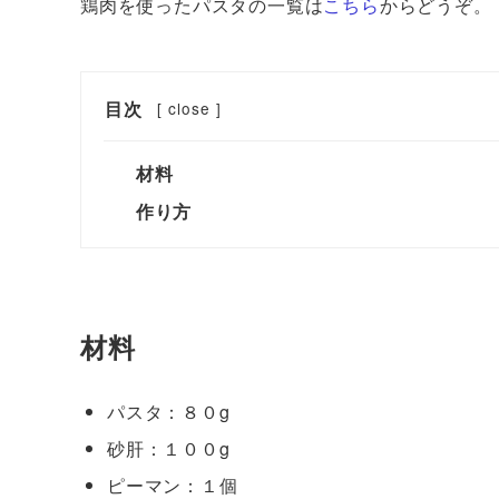
鶏肉を使ったパスタの一覧は
こちら
からどうぞ。
目次
[
close
]
材料
作り方
材料
パスタ：８０g
砂肝：１００g
ピーマン：１個