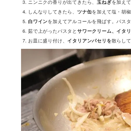
ニンニクの香りが出てきたら、
玉ねぎ
を加え
しんなりしてきたら、
ツナ缶
を加えて塩・胡
白ワイン
を加えてアルコールを飛ばす。パス
茹で上がったパスタと
サワークリーム、イタ
お皿に盛り付け、
イタリアンパセリを
散らし