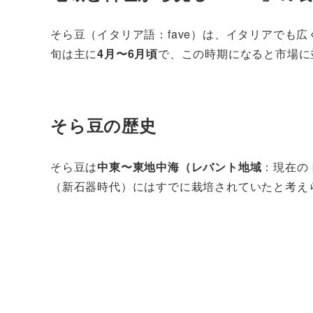
そら豆（イタリア語：fave）は、イタリアでも
旬は主に
4月〜6月頃
で、この時期になると市場に
そら豆の歴史
そら豆は
中東〜東地中海（レバント地域
：現在の
（新石器時代）にはすでに栽培されていたと考え