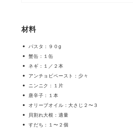
材料
パスタ：９０g
蟹缶：１缶
ネギ：１／２本
アンチョビペースト：少々
ニンニク：１片
唐辛子：１本
オリーブオイル：大さじ２〜３
貝割れ大根：適量
すだち：１〜２個