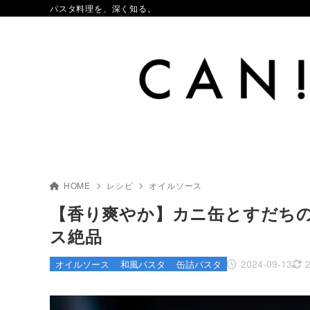
パスタ料理を、深く知る。
HOME
レシピ
オイルソース
【香り爽やか】カニ缶とすだち
ス絶品
2024-09-13
オイルソース
和風パスタ
缶詰パスタ