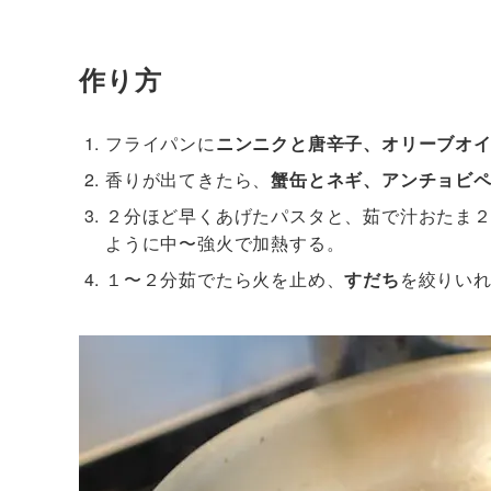
作り方
フライパンに
ニンニクと唐辛子、オリーブオ
香りが出てきたら、
蟹缶とネギ、アンチョビ
２分ほど早くあげたパスタと、茹で汁おたま
ように中〜強火で加熱する。
１〜２分茹でたら火を止め、
すだち
を絞りい