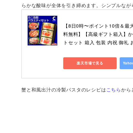
らかな酸味が全体を引き締めます。シンプルなが
【8日0時〜ポイント10倍＆最
料無料】【高級ギフト箱入】かに
トセット 箱入 包装 内祝 御礼
楽天市場で見る
Yah
蟹と和風出汁の冷製パスタのレシピは
こちら
から