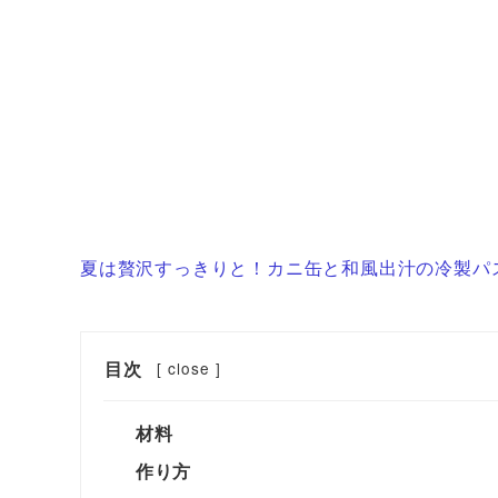
夏は贅沢すっきりと！カニ缶と和風出汁の冷製パ
目次
[
close
]
材料
作り方