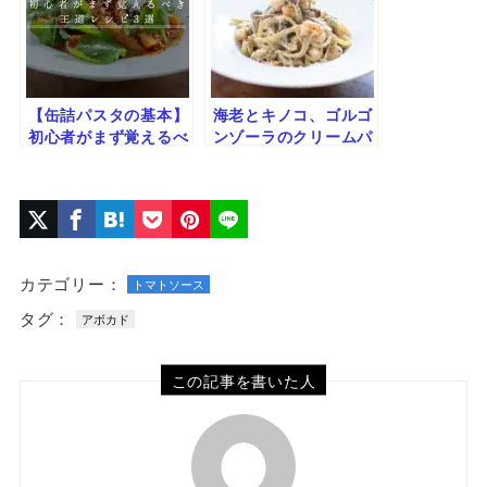
【缶詰パスタの基本】
海老とキノコ、ゴルゴ
初心者がまず覚えるべ
ンゾーラのクリームパ
き王道レシピ3選（オ
スタ
イル・トマト・クリー
ム）
カテゴリー：
トマトソース
タグ：
アボカド
この記事を書いた人