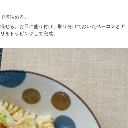
まで煮詰める。
て混ぜる。お皿に盛り付け、取り分けておいた
ベーコンとア
セリ
をトッピングして完成。