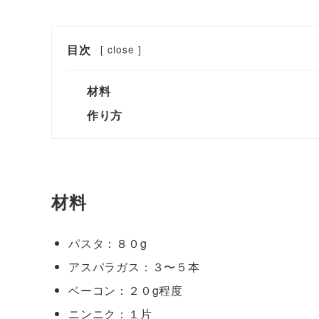
目次
[
close
]
材料
作り方
材料
パスタ：８０g
アスパラガス：３〜５本
ベーコン：２０g程度
ニンニク：１片