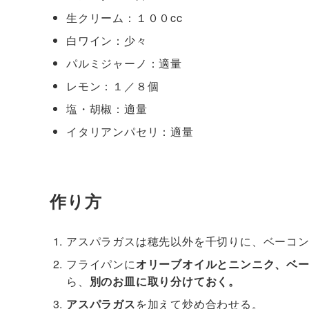
生クリーム：１００cc
白ワイン：少々
パルミジャーノ：適量
レモン：１／８個
塩・胡椒：適量
イタリアンパセリ：適量
作り方
アスパラガスは穂先以外を千切りに、ベーコ
フライパンに
オリーブオイルとニンニク、ベ
ら、
別のお皿に取り分けておく。
アスパラガス
を加えて炒め合わせる。