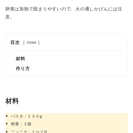
卵黄は加熱で固まりやすいので、火の通しかげんには注
意。
目次
[
close
]
材料
作り方
材料
パスタ：１３０g
卵黄：２個
ニンニク：１〜２片