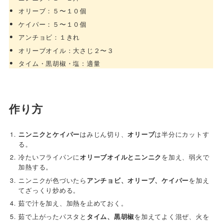
オリーブ：５〜１０個
ケイパー：５〜１０個
アンチョビ：１きれ
オリーブオイル：大さじ２〜３
タイム・黒胡椒・塩：適量
作り方
ニンニクとケイパー
はみじん切り、
オリーブ
は半分にカットす
る。
冷たいフライパンに
オリーブオイルとニンニク
を加え、弱火で
加熱する。
ニンニクが色づいたら
アンチョビ、オリーブ、ケイパー
を加え
てざっくり炒める。
茹で汁を加え、加熱を止めておく。
茹で上がったパスタと
タイム、黒胡椒
を加えてよく混ぜ、火を