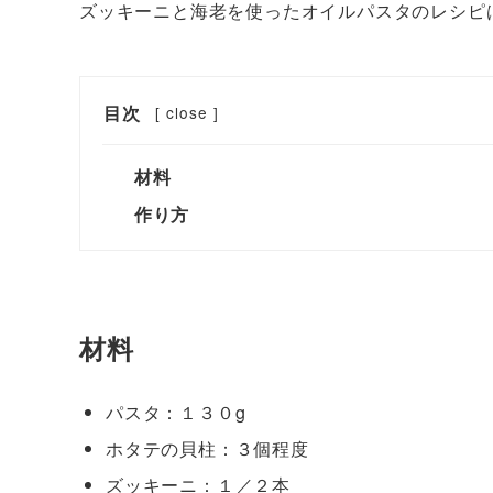
ズッキーニと海老を使ったオイルパスタのレシピ
目次
[
close
]
材料
作り方
材料
パスタ：１３０g
ホタテの貝柱：３個程度
ズッキーニ：１／２本