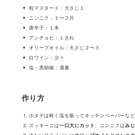
粒マスタード：大さじ１
ニンニク：１〜２片
唐辛子：１本
アンチョビ：１きれ
オリーブオイル：大さじ２〜３
白ワイン：少々
塩・黒胡椒：適量
作り方
ホタテは軽く塩を振ってキッチンペーパーな
ズッキーニは
一口大にカット
、ニンニクは
み