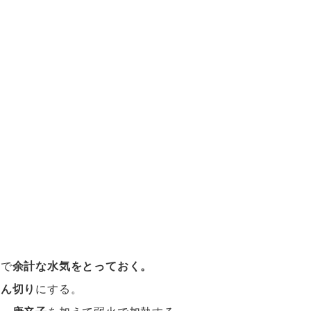
どで
余計な水気をとっておく。
じん切り
にする。