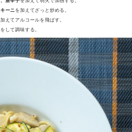
ク、唐辛子
を加えて弱火で加熱する。
ッキーニ
を加えてざっと炒める。
を加えてアルコールを飛ばす。
見をして調味する。