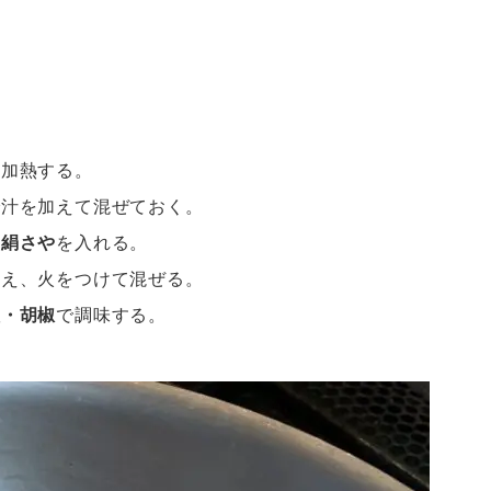
て加熱する。
で汁を加えて混ぜておく。
に
絹さや
を入れる。
加え、火をつけて混ぜる。
塩・胡椒
で調味する。