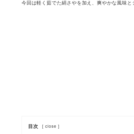
今回は軽く茹でた絹さやを加え、爽やかな風味と
目次
[
close
]