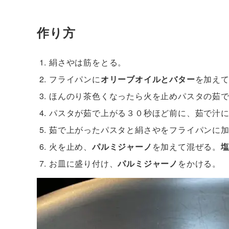
作り方
絹さやは筋をとる。
フライパンに
オリーブオイルとバター
を加え
ほんのり茶色くなったら火を止めパスタの茹
パスタが茹で上がる３０秒ほど前に、茹で汁
茹で上がったパスタと絹さやをフライパンに
火を止め、
パルミジャーノ
を加えて混ぜる。
お皿に盛り付け、
パルミジャーノ
をかける。