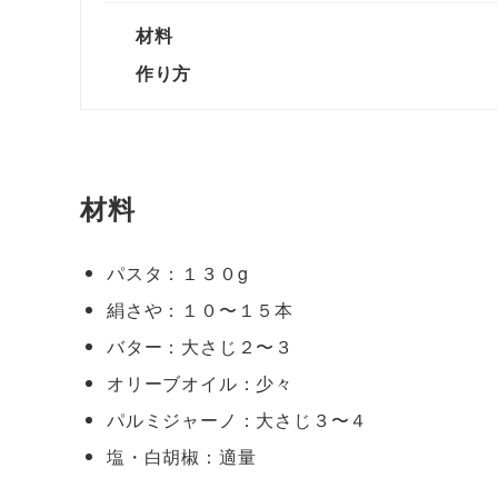
材料
作り方
材料
パスタ：１３０g
絹さや：１０〜１５本
バター：大さじ２〜３
オリーブオイル：少々
パルミジャーノ：大さじ３〜４
塩・白胡椒：適量