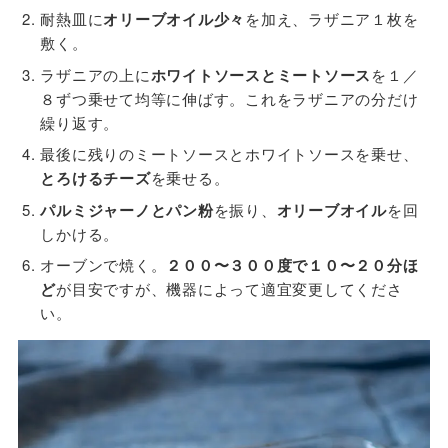
耐熱皿に
オリーブオイル少々
を加え、ラザニア１枚を
敷く。
ラザニアの上に
ホワイトソースとミートソース
を１／
８ずつ乗せて均等に伸ばす。これをラザニアの分だけ
繰り返す。
最後に残りのミートソースとホワイトソースを乗せ、
とろけるチーズ
を乗せる。
パルミジャーノとパン粉
を振り、
オリーブオイル
を回
しかける。
オーブンで焼く。
２００〜３００度で１０〜２０分ほ
ど
が目安ですが、機器によって適宜変更してくださ
い。