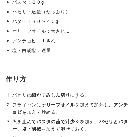
パスタ：８０g
パセリ：適量（たっぷり）
バター：３０〜４０g
オリーブオイル：大さじ１
アンチョビ：１きれ
塩・白胡椒：適量
作り方
パセリは
細かくみじん切り
にする。
フライパンに
オリーブオイル
を加えて加熱し、
アンチ
ョビ
を加えて炒める。
火を止めて
パスタの茹で汁少々
を加え、
パセリとバタ
ー、塩・胡椒
を加えて混ぜておく。