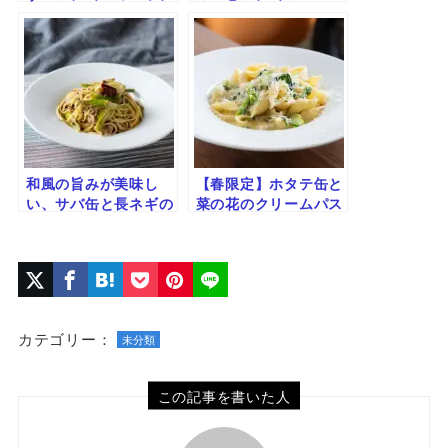
ーラ
ンチーノ｜香り引き立
つ簡単レシピ
和風の旨みが美味し
【春限定】ホタテ缶と
い、サバ缶と長ネギの
菜の花のクリームパス
和風ペペロンチーノ
タ｜ほろ苦＆コク旨の
絶品レシピ
カテゴリー：
未分類
この記事を書いた人