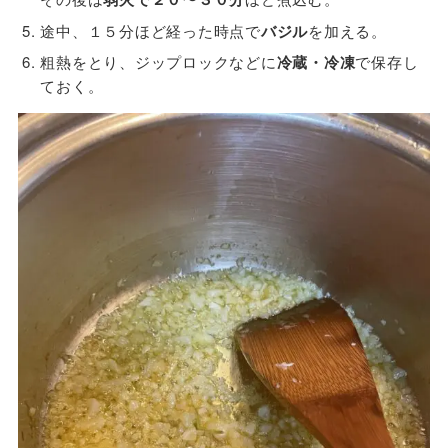
途中、１５分ほど経った時点で
バジル
を加える。
粗熱をとり、ジップロックなどに
冷蔵・冷凍
で保存し
ておく。