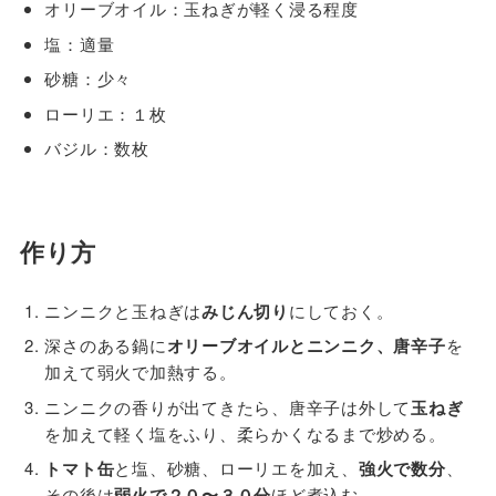
オリーブオイル：玉ねぎが軽く浸る程度
塩：適量
砂糖：少々
ローリエ：１枚
バジル：数枚
作り方
ニンニクと玉ねぎは
みじん切り
にしておく。
深さのある鍋に
オリーブオイルとニンニク、唐辛子
を
加えて弱火で加熱する。
ニンニクの香りが出てきたら、唐辛子は外して
玉ねぎ
を加えて軽く塩をふり、柔らかくなるまで炒める。
トマト缶
と塩、砂糖、ローリエを加え、
強火で数分
、
その後は
弱火で２０〜３０分
ほど煮込む。