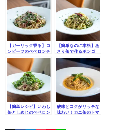
【ガーリック香る】コ
【簡単なのに本格】あ
ンビーフのペペロンチ
さり缶で作るボンゴ
ーノ
レ・ビアンコ｜旨みた
っぷり白ワインパスタ
【簡単レシピ】いわし
酸味とコクがリッチな
缶としめじのペペロン
味わい！カニ缶のトマ
チーノ｜旨みたっぷり
トクリームパスタ
×爽やか仕上げ