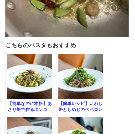
こちらのパスタもおすすめ
【簡単なのに本格】あ
【簡単レシピ】いわし
さり缶で作るボンゴ
缶としめじのペペロン
レ・ビアンコ｜旨みた
チーノ｜旨みたっぷり
っぷり白ワインパスタ
×爽やか仕上げ