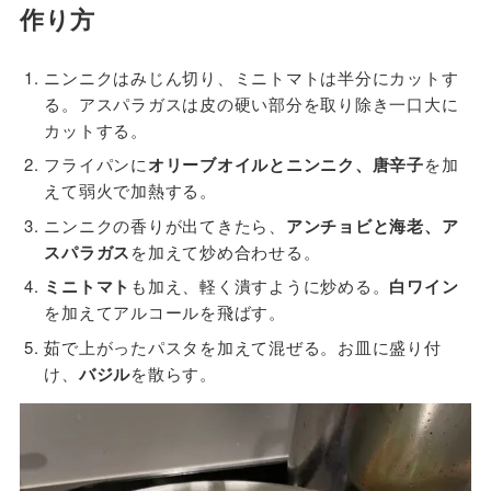
作り方
ニンニクはみじん切り、ミニトマトは半分にカットす
る。アスパラガスは皮の硬い部分を取り除き一口大に
カットする。
フライパンに
オリーブオイルとニンニク、唐辛子
を加
えて弱火で加熱する。
ニンニクの香りが出てきたら、
アンチョビと海老、ア
スパラガス
を加えて炒め合わせる。
ミニトマト
も加え、軽く潰すように炒める。
白ワイン
を加えてアルコールを飛ばす。
茹で上がったパスタを加えて混ぜる。お皿に盛り付
け、
バジル
を散らす。