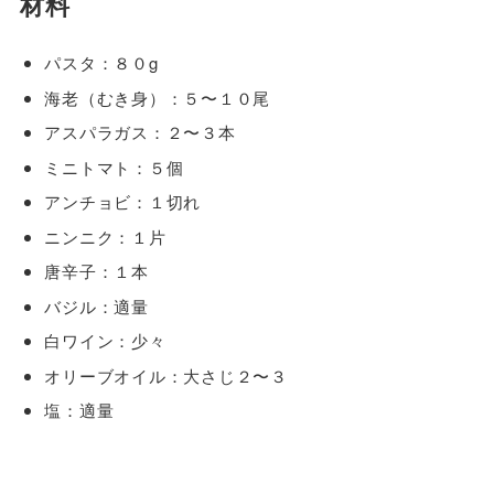
材料
パスタ：８０g
海老（むき身）：５〜１０尾
アスパラガス：２〜３本
ミニトマト：５個
アンチョビ：１切れ
ニンニク：１片
唐辛子：１本
バジル：適量
白ワイン：少々
オリーブオイル：大さじ２〜３
塩：適量