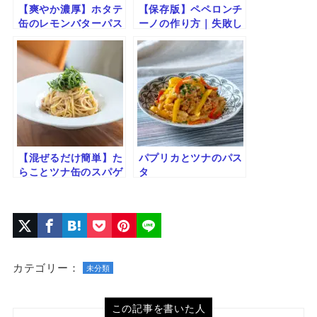
【爽やか濃厚】ホタテ
【保存版】ペペロンチ
缶のレモンバターパス
ーノの作り方｜失敗し
タ｜旨みと香りが広が
ない基本レシピと美味
る簡単レシピ
しく作るコツ
【混ぜるだけ簡単】た
パプリカとツナのパス
らことツナ缶のスパゲ
タ
ティ｜旨みとバターの
コク
カテゴリー：
未分類
この記事を書いた人