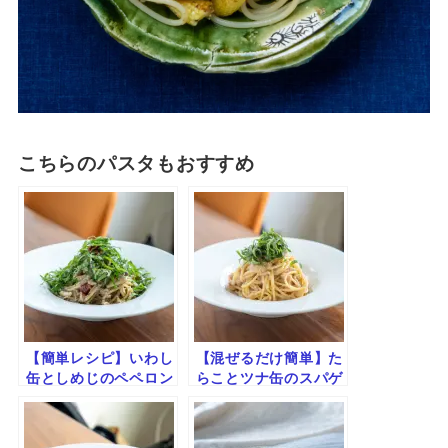
こちらのパスタもおすすめ
【簡単レシピ】いわし
【混ぜるだけ簡単】た
缶としめじのペペロン
らことツナ缶のスパゲ
チーノ｜旨みたっぷり
ティ｜旨みとバターの
×爽やか仕上げ
コク