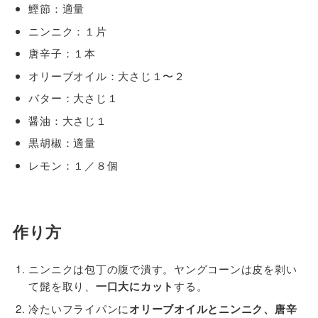
鰹節：適量
ニンニク：１片
唐辛子：１本
オリーブオイル：大さじ１〜２
バター：大さじ１
醤油：大さじ１
黒胡椒：適量
レモン：１／８個
作り方
ニンニクは包丁の腹で潰す。ヤングコーンは皮を剥い
て髭を取り、
一口大にカット
する。
冷たいフライパンに
オリーブオイルとニンニク、唐辛