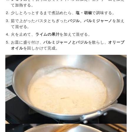
て加熱する。
少しとろっとするまで煮詰めたら、
塩・胡椒
で調味する。
茹で上がったパスタとちぎった
バジル、パルミジャーノ
を加え
て混ぜる。
火を止めて、
ライムの果汁
を加えて混ぜる。
お皿に盛り付け、
パルミジャーノとバジル
を散らし、
オリーブ
オイル
を回しかけて完成。