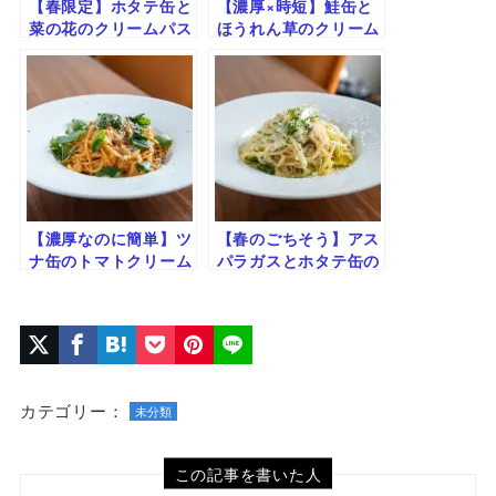
【春限定】ホタテ缶と
【濃厚×時短】鮭缶と
菜の花のクリームパス
ほうれん草のクリーム
タ｜ほろ苦＆コク旨の
パスタ｜旨みたっぷり
絶品レシピ
缶詰レシピ
【濃厚なのに簡単】ツ
【春のごちそう】アス
ナ缶のトマトクリーム
パラガスとホタテ缶の
パスタ｜定番ソースで
クリームパスタ｜簡単
失敗なし
リッチな一皿
カテゴリー：
未分類
この記事を書いた人