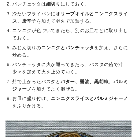
パンチェッタは
細切り
にしておく。
冷たいフライパンに
オリーブオイルとニンニクスライ
ス、唐辛子
を加えて弱火で加熱する。
ニンニクが色づいてきたら、別のお皿などに取り出し
ておく。
みじん切りの
ニンニクとパンチェッタ
を加え、さらに
炒める。
パンチェッタに火が通ってきたら、パスタの茹で汁
少々を加えて火を止めておく。
茹で上がったパスタと
バター、醤油、黒胡椒、パルミ
ジャーノ
を加えてよく混ぜる。
お皿に盛り付け、
ニンニクスライスとパルミジャーノ
をふりかける。