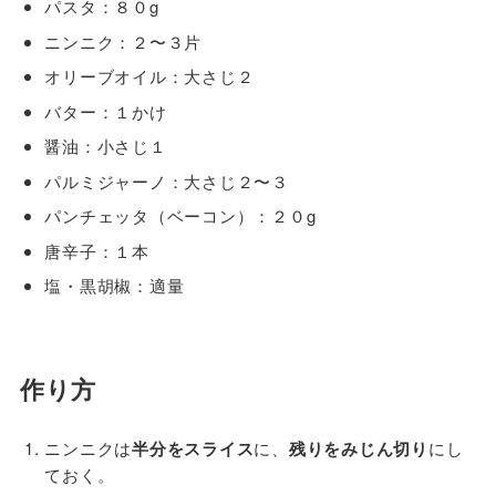
パスタ：８０g
ニンニク：２〜３片
オリーブオイル：大さじ２
バター：１かけ
醤油：小さじ１
パルミジャーノ：大さじ２〜３
パンチェッタ（ベーコン）：２０g
唐辛子：１本
塩・黒胡椒：適量
作り方
ニンニクは
半分をスライス
に、
残りをみじん切り
にし
ておく。