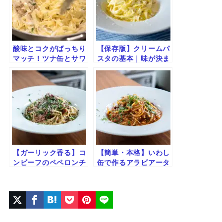
酸味とコクがばっちり
【保存版】クリームパ
マッチ！ツナ缶とサワ
スタの基本｜味が決ま
ークリームのパスタ
らない５つの原因と対
策
【ガーリック香る】コ
【簡単・本格】いわし
ンビーフのペペロンチ
缶で作るアラビアータ
ーノ
｜旨みたっぷりピリ辛
トマトパスタ