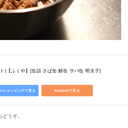
ット)【ふくや】[缶詰 さば缶 鯖缶 サバ缶 明太子]
oo!ショッピングで見る
Amazonで見る
らどうぞ。