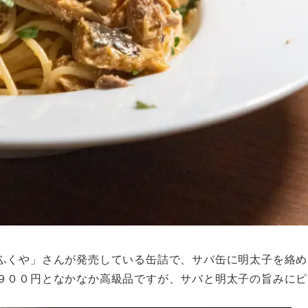
ふくや」さんが発売している缶詰で、サバ缶に明太子を絡め
９００円となかなか高級品ですが、サバと明太子の旨みにピ