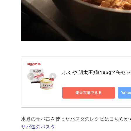
ふくや 明太王鯖(165g*4缶セ
楽天市場で見る
Yah
水煮のサバ缶を使ったパスタのレシピはこちらか
サバ缶のパスタ