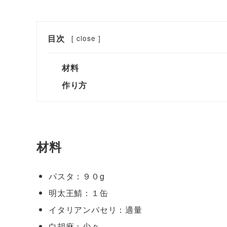
目次
[
close
]
材料
作り方
材料
パスタ：９０g
明太王鯖：１缶
イタリアンパセリ：適量
白胡麻：少々