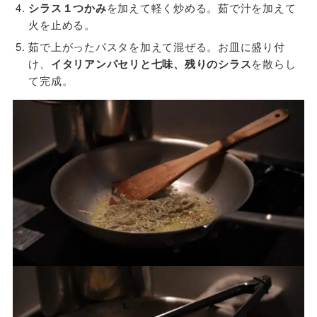
シラス１つかみ
を加えて軽く炒める。茹で汁を加えて
火を止める。
茹で上がったパスタを加えて混ぜる。お皿に盛り付
け、
イタリアンパセリと七味、残りのシラス
を散らし
て完成。