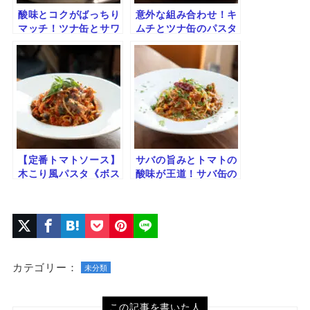
酸味とコクがばっちり
意外な組み合わせ！キ
マッチ！ツナ缶とサワ
ムチとツナ缶のパスタ
ークリームのパスタ
【定番トマトソース】
サバの旨みとトマトの
木こり風パスタ《ボス
酸味が王道！サバ缶の
カイオーラ》のレシピ
トマトソースパスタ
｜ツナ缶ときのこで旨
みたっぷり！
カテゴリー：
未分類
この記事を書いた人