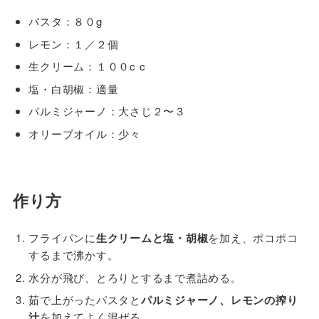
パスタ：８０g
レモン：１／２個
生クリーム：１００c c
塩・白胡椒：適量
パルミジャーノ：大さじ２〜３
オリーブオイル：少々
作り方
フライパンに
生クリームと塩・胡椒
を加え、ポコポコ
するまで沸かす。
水分が飛び、とろりとするまで煮詰める。
茹で上がったパスタと
パルミジャーノ、レモンの搾り
汁
を加えてよく混ぜる。