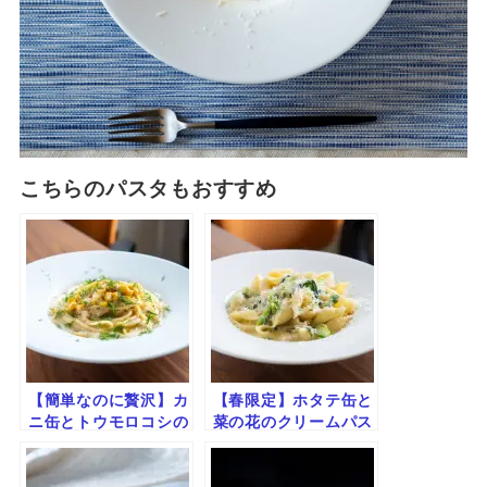
こちらのパスタもおすすめ
【簡単なのに贅沢】カ
【春限定】ホタテ缶と
ニ缶とトウモロコシの
菜の花のクリームパス
クリームパスタ｜旨み
タ｜ほろ苦＆コク旨の
と甘みの絶品ソース
絶品レシピ